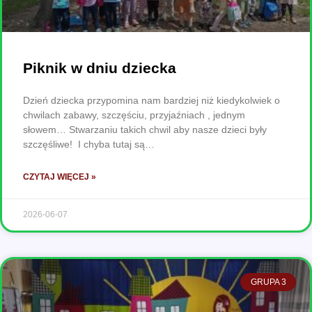
Piknik w dniu dziecka
Dzień dziecka przypomina nam bardziej niż kiedykolwiek o
chwilach zabawy, szczęściu, przyjaźniach , jednym
słowem… Stwarzaniu takich chwil aby nasze dzieci były
szczęśliwe! I chyba tutaj są…
CZYTAJ WIĘCEJ »
2026-06-07
GRUPA 3