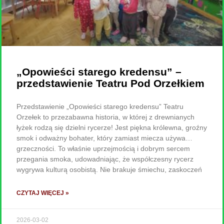
„Opowieści starego kredensu” –
przedstawienie Teatru Pod Orzełkiem
Przedstawienie „Opowieści starego kredensu” Teatru
Orzełek to przezabawna historia, w której z drewnianych
łyżek rodzą się dzielni rycerze! Jest piękna królewna, groźny
smok i odważny bohater, który zamiast miecza używa…
grzeczności. To właśnie uprzejmością i dobrym sercem
przegania smoka, udowadniając, że współczesny rycerz
wygrywa kulturą osobistą. Nie brakuje śmiechu, zaskoczeń
CZYTAJ WIĘCEJ »
2026-03-02