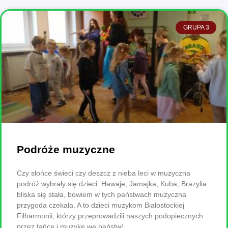
GRUPA 3
Podróże muzyczne
Czy słońce świeci czy deszcz z nieba leci w muzyczna
podróż wybrały się dzieci. Hawaje, Jamajka, Kuba, Brazylia
bliska się stała, bowiem w tych państwach muzyczna
przygoda czekała. A to dzieci muzykom Białostockiej
Filharmonii, którzy przeprowadzili naszych podopiecznych
przez tańce i muzykę we państw!