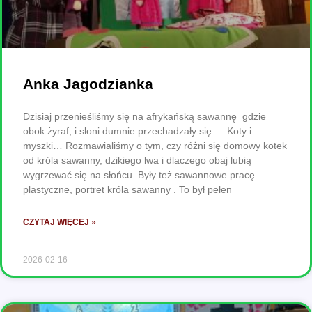
Anka Jagodzianka
Dzisiaj przenieśliśmy się na afrykańską sawannę gdzie
obok żyraf, i sloni dumnie przechadzały się…. Koty i
myszki… Rozmawialiśmy o tym, czy różni się domowy kotek
od króla sawanny, dzikiego lwa i dlaczego obaj lubią
wygrzewać się na słońcu. Były też sawannowe pracę
plastyczne, portret króla sawanny . To był pełen
CZYTAJ WIĘCEJ »
2026-02-16