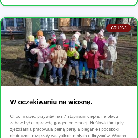
GRUPA 3
W oczekiwaniu na wiosnę.
Choć marzec przywitał nas 7 stopniami ciepła, na placu
zabaw było naprawdę gorąco od emocji! Huśtawki śmigały,
zjeżdżalnia pracowała pełną parą, a bieganie i podskoki
skutecznie rozgrzały wszystkich małych odkrywców. Wiosna