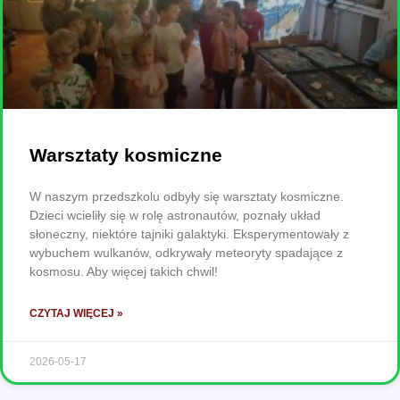
Warsztaty kosmiczne
W naszym przedszkolu odbyły się warsztaty kosmiczne.
Dzieci wcieliły się w rolę astronautów, poznały układ
słoneczny, niektóre tajniki galaktyki. Eksperymentowały z
wybuchem wulkanów, odkrywały meteoryty spadające z
kosmosu. Aby więcej takich chwil!
CZYTAJ WIĘCEJ »
2026-05-17