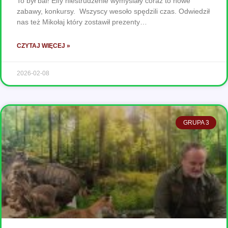
To był bal! Elfy niestrudzenie wymyślały coraz to nowe
zabawy, konkursy. Wszyscy wesoło spędzili czas. Odwiedził
nas też Mikołaj który zostawił prezenty…
CZYTAJ WIĘCEJ »
2026-02-08
GRUPA 3