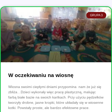
GRUPA 3
W oczekiwaniu na wiosnę
Wiosna swoimi ciepłymi dniami przypomina nam że już się
zbliża…Dzieci wykonały więc pracę plastyczną, malując
farbą białe bazie na swoich kartkach. Przy użyciu pędzelków
tworzyły drobne, jasne kropki, które układały się w wiosenne
kotki. Powstały proste, ale bardzo efektowne prace.