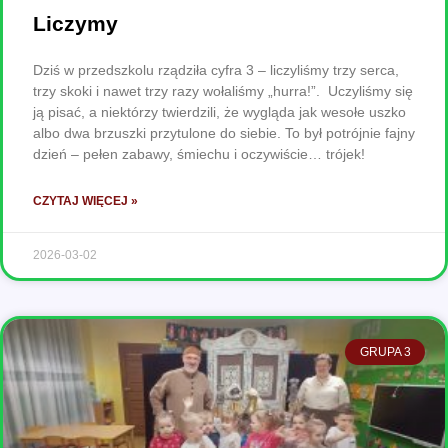
Liczymy
Dziś w przedszkolu rządziła cyfra 3 – liczyliśmy trzy serca,
trzy skoki i nawet trzy razy wołaliśmy „hurra!”. Uczyliśmy się
ją pisać, a niektórzy twierdzili, że wygląda jak wesołe uszko
albo dwa brzuszki przytulone do siebie. To był potrójnie fajny
dzień – pełen zabawy, śmiechu i oczywiście… trójek!
CZYTAJ WIĘCEJ »
2026-03-02
GRUPA 3