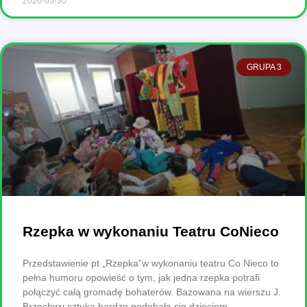
2026-05-30
GRUPA 3
Rzepka w wykonaniu Teatru CoNieco
Przedstawienie pt „Rzepka”w wykonaniu teatru Co Nieco to
pełna humoru opowieść o tym, jak jedna rzepka potrafi
połączyć całą gromadę bohaterów. Bazowana na wierszu J.
Brzechwy sztuka bardzo podobała się dzieciom.