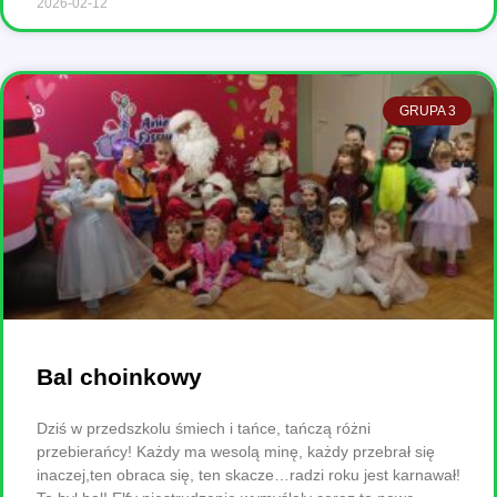
2026-02-12
GRUPA 3
Bal choinkowy
Dziś w przedszkolu śmiech i tańce, tańczą różni
przebierańcy! Każdy ma wesolą minę, każdy przebrał się
inaczej,ten obraca się, ten skacze…radzi roku jest karnawał!