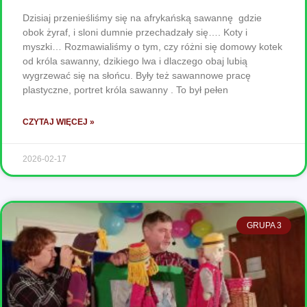
Dzisiaj przenieśliśmy się na afrykańską sawannę gdzie
obok żyraf, i sloni dumnie przechadzały się…. Koty i
myszki… Rozmawialiśmy o tym, czy różni się domowy kotek
od króla sawanny, dzikiego lwa i dlaczego obaj lubią
wygrzewać się na słońcu. Były też sawannowe pracę
plastyczne, portret króla sawanny . To był pełen
CZYTAJ WIĘCEJ »
2026-02-17
GRUPA 3