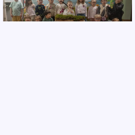
autor
21 kwietnia, 2026
POPRZEDNIE
NASTĘPNE
„Co się kryje w laboratorium alchemika?” – warsztaty w Muzeum Wojska
W biurze Matki Natury