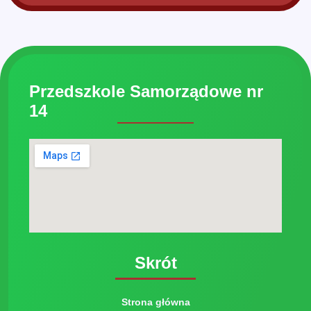
Przedszkole Samorządowe nr
14
Skrót
Strona główna