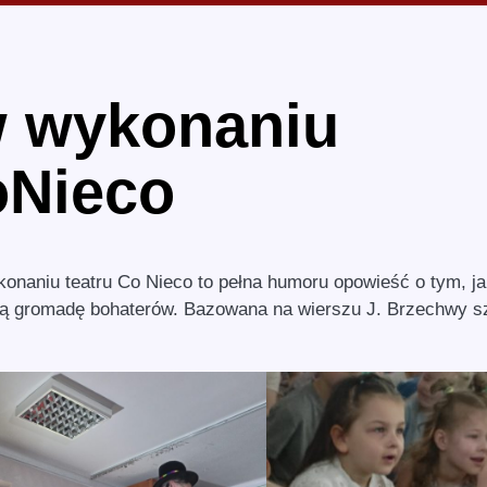
w wykonaniu
oNieco
onaniu teatru Co Nieco to pełna humoru opowieść o tym, j
ałą gromadę bohaterów. Bazowana na wierszu J. Brzechwy s