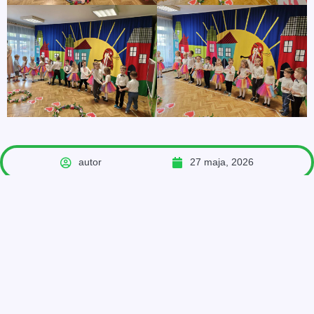
autor
27 maja, 2026
POPRZEDNIE
NASTĘPNE
„Białoruska Piosenka Dziecięca”- eliminacje centralne w Bielsku Podlaskim
Rzepka w wykonaniu Teatru CoNieco