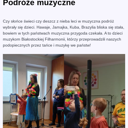
Podróże muzyczne
Czy słońce świeci czy deszcz z nieba leci w muzyczna podróż
wybrały się dzieci. Hawaje, Jamajka, Kuba, Brazylia bliska się stała,
bowiem w tych państwach muzyczna przygoda czekała. A to dzieci
muzykom Białostockiej Filharmonii, którzy przeprowadzili naszych
podopiecznych przez tańce i muzykę we państw!