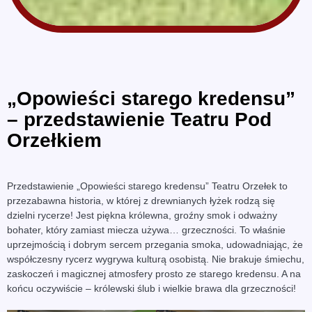
„Opowieści starego kredensu”
– przedstawienie Teatru Pod
Orzełkiem
Przedstawienie „Opowieści starego kredensu” Teatru Orzełek to
przezabawna historia, w której z drewnianych łyżek rodzą się
dzielni rycerze! Jest piękna królewna, groźny smok i odważny
bohater, który zamiast miecza używa… grzeczności. To właśnie
uprzejmością i dobrym sercem przegania smoka, udowadniając, że
współczesny rycerz wygrywa kulturą osobistą. Nie brakuje śmiechu,
zaskoczeń i magicznej atmosfery prosto ze starego kredensu. A na
końcu oczywiście – królewski ślub i wielkie brawa dla grzeczności!