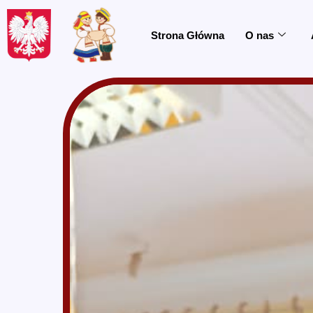
do
treści
Strona Główna
O nas