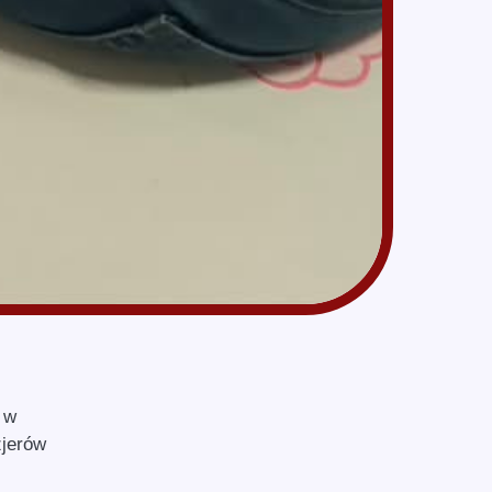
 w
zjerów