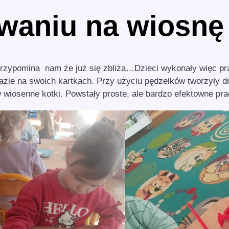
waniu na wiosnę
przypomina nam że już się zbliża…Dzieci wykonały więc pr
bazie na swoich kartkach. Przy użyciu pędzelków tworzyły d
 w wiosenne kotki. Powstały proste, ale bardzo efektowne pr