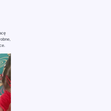
acę
robne,
ace.