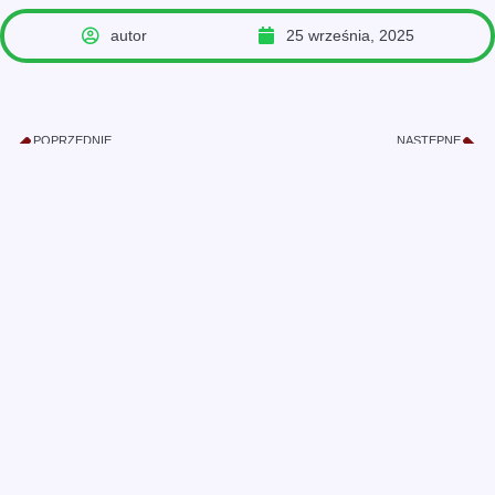
autor
25 września, 2025
POPRZEDNIE
NASTĘPNE
Wyjście do Książnicy Podlaskiej Filia Nr 4
Dzień Jabłka :)
Przedszkole Samorządowe nr
14