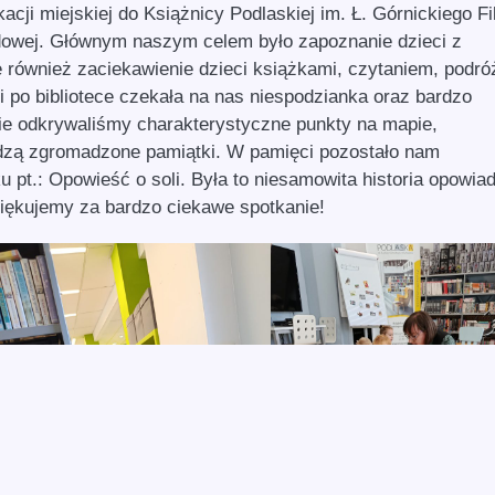
ji miejskiej do Książnicy Podlaskiej im. Ł. Górnickiego Fil
odowej. Głównym naszym celem było zapoznanie dzieci z
ale również zaciekawienie dzieci książkami, czytaniem, podró
i po bibliotece czekała na nas niespodzianka oraz bardzo
ie odkrywaliśmy charakterystyczne punkty na mapie,
dzą zgromadzone pamiątki. W pamięci pozostało nam
ku pt.: Opowieść o soli. Była to niesamowita historia opowia
Dziękujemy za bardzo ciekawe spotkanie!