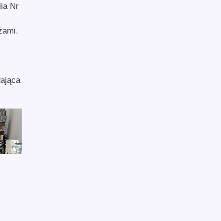
ia Nr
żami.
dająca