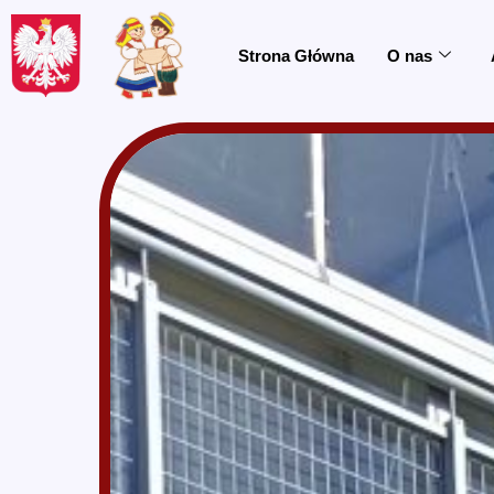
do
treści
Strona Główna
O nas