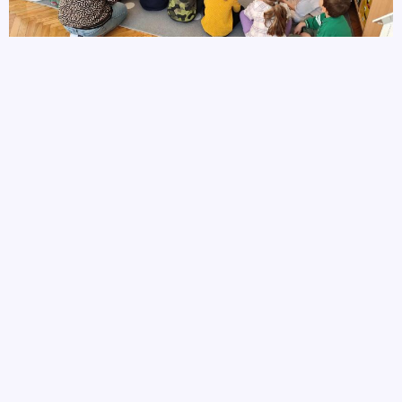
autor
26 września, 2025
POPRZEDNIE
NASTĘPNE
Budujemy relacje na zajęciach z Panią pedagog
W muzeum w Ratuszu