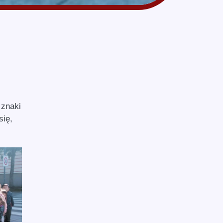
 znaki
się,