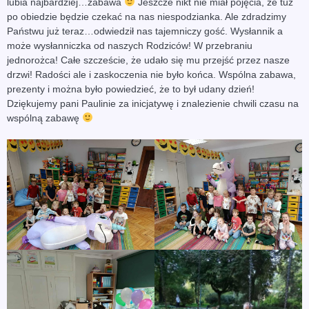
lubia najbardziej…zabawa
Jeszcze nikt nie miał pojęcia, że tuż
po obiedzie będzie czekać na nas niespodzianka. Ale zdradzimy
Państwu już teraz…odwiedził nas tajemniczy gość. Wysłannik a
może wysłanniczka od naszych Rodziców! W przebraniu
jednorożca! Całe szczeście, że udało się mu przejść przez nasze
drzwi! Radości ale i zaskoczenia nie było końca. Wspólna zabawa,
prezenty i można było powiedzieć, że to był udany dzień!
Dziękujemy pani Paulinie za inicjatywę i znalezienie chwili czasu na
wspólną zabawę