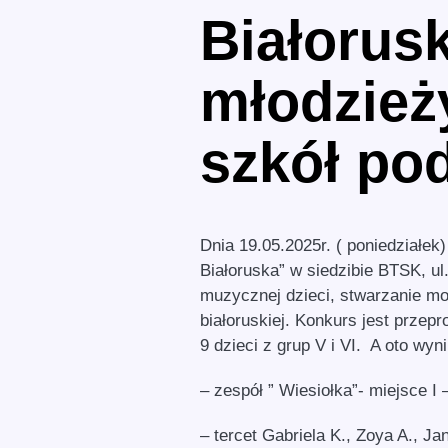
Białorusk
młodzieży
szkół po
Dnia 19.05.2025r. ( poniedziałek
Białoruska” w siedzibie BTSK, u
muzycznej dzieci, stwarzanie moż
białoruskiej. Konkurs jest prze
9 dzieci z grup V i VI. A oto wyn
– zespół ” Wiesiołka”- miejsce I –
– tercet Gabriela K., Zoya A., Jan