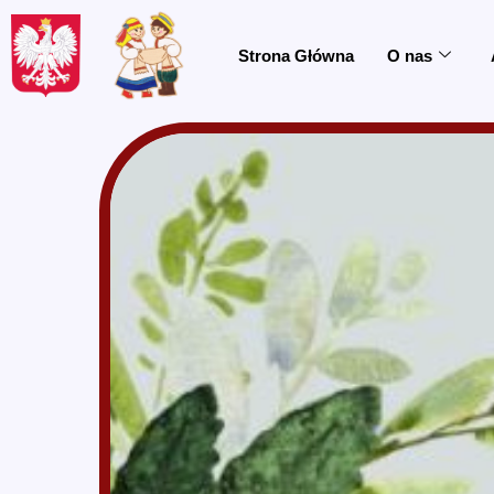
do
treści
Strona Główna
O nas