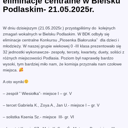
eliminacje centralne w Bielsku
Podlaskim- 21.05.2025r.
W dniu dzisiejszym (21.05.2025r.) przystąpiliśmy do kolejnych
zmagań wokalnych w Bielsku Podlaskim. W BDK odbyły się
eliminacje centralne Konkursu „Piosenka Białoruska” dla dzieci i
młodzieży. W naszej grupie wiekowej 0 -III klasa prezentowało się
32 jednostki wykonawcze- zespoły, tercety, kwartety, duety, soliści z
różnych miejscowości Podlasia. Poziom był naprawdę bardzo
wysoki, tym bardziej miło nam, że komisja przyznała nam czołowe
miejsca.
A oto wyniki
– zespół ” Wiesiołka”- miejsce I – gr. V
– tercet Gabriela K., Zoya A., Jan U.- miejsce I – gr. V
– solistka Ksenia Sz.- miejsce III- gr. VI