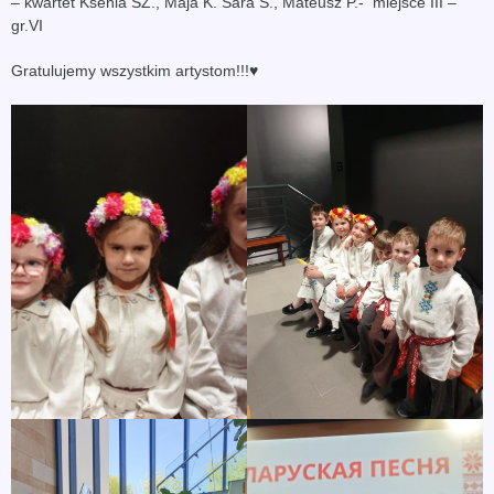
– kwartet Ksenia SZ., Maja K. Sara Ś., Mateusz P.- miejsce III –
gr.VI
Gratulujemy wszystkim artystom!!!♥️