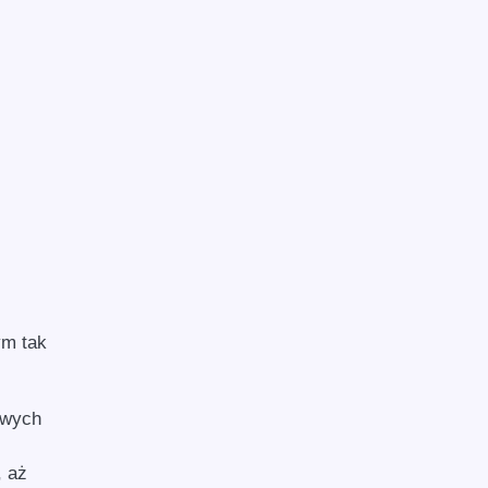
ym tak
owych
, aż