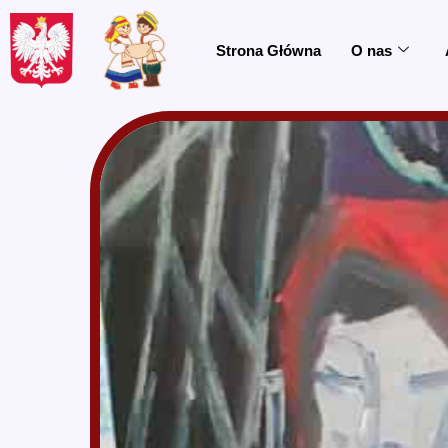
do
treści
Strona Główna
O nas