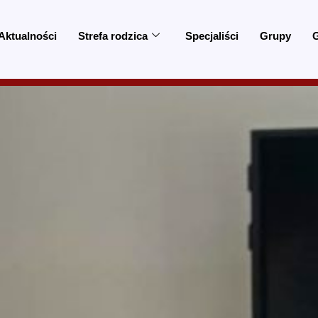
Aktualności
Strefa rodzica
Specjaliści
Grupy
G