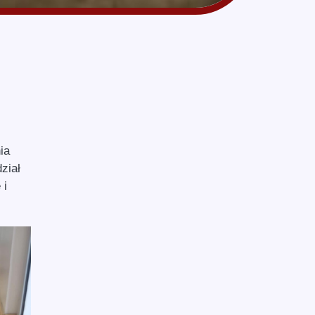
ia
ział
 i