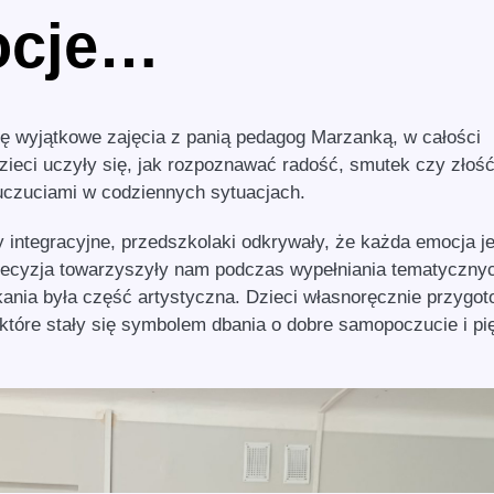
ocje…
ę wyjątkowe zajęcia z panią pedagog Marzanką, w całości
eci uczyły się, jak rozpoznawać radość, smutek czy złość
 uczuciami w codziennych sytuacjach.
 integracyjne, przedszkolaki odkrywały, że każda emocja je
precyzja towarzyszyły nam podczas wypełniania tematyczny
kania była część artystyczna. Dzieci własnoręcznie przygot
 które stały się symbolem dbania o dobre samopoczucie i pi