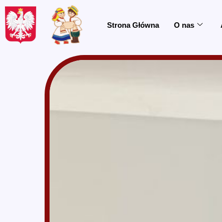
do
treści
Strona Główna
O nas