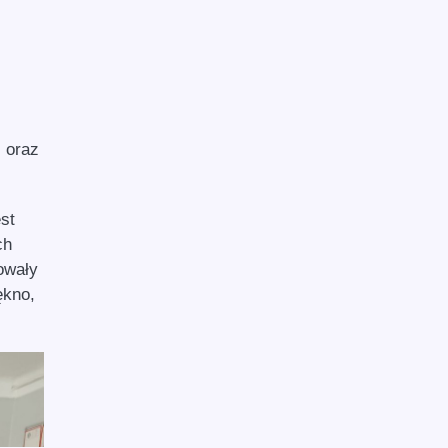
 oraz
st
ch
owały
ękno,