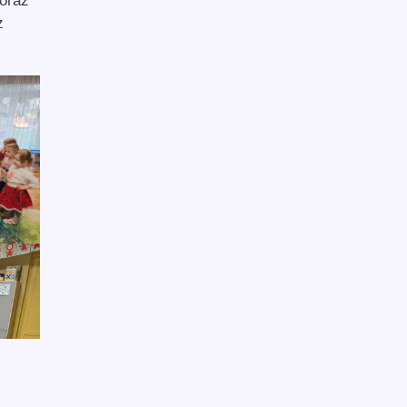
oraz
z