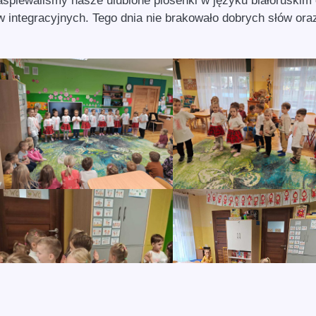
piewaliśmy nasze ulubione piosenki w języku białoruskim 
 integracyjnych. Tego dnia nie brakowało dobrych słów ora