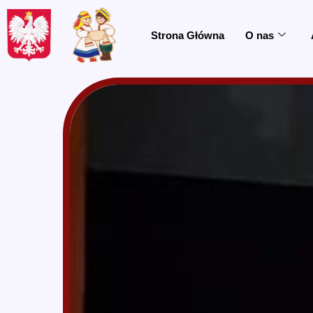
do
treści
Strona Główna
O nas