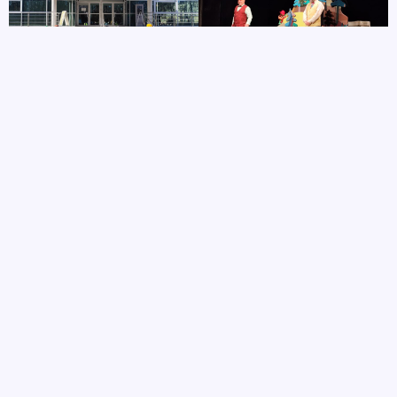
autor
4 marca, 2026
POPRZEDNIE
NASTĘPNE
Ziemia – przedszkolaki sądzą aksamitki.
Woda