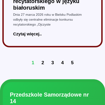
recytatorskiego w języku
białoruskim
Dnia 27 marca 2026 roku w Bielsku Podlaskim
odbyły się centralne eliminacje konkursu
recytatorskiego „Ojczyste
Czytaj więcej..
1
2
3
4
5
Przedszkole Samorządowe nr
14