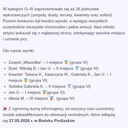
W kategorii O–III zaprezentowało się aż 26 jednostek
wykonawczych (zespoły, duety, tercety, kwartety oraz soliści).
Poziom konkursu był bardzo wysoki, a występy wszystkich
uczestników niezwykle różnorodne i pełne emocji. Nasi młodzi
artyści pokazali się z najlepszej strony, zdobywając wysokie miejsca
i uznanie jury.
Oto nasze wyniki:
Zespół „Wiasiołka” – I miejsce
(grupa VI)
Duet: Mikołaj B. i Jan U. – II miejsce
(grupa VI)
Kwartet: Tatiana K., Katarzyna M., Gabriela K., Jan U. – I
miejsce
(grupa VI)
Solistka Gabriela K. – II miejsce
(grupa VI)
Jan U. – I miejsce
(grupa VI)
Alesia M. – III miejsce
- (grupa IV)
Z ogromną dumą informujemy, że wszyscy nasi uczestnicy
zostali zakwalifikowani do eliminacji centralnych, które odbędą
się
27.05.2026 r. w Bielsku Podlaskim
.