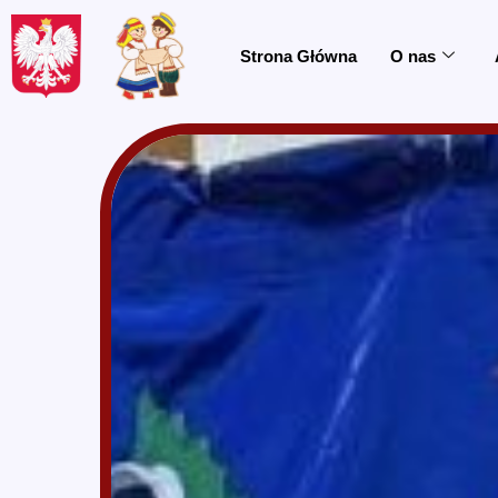
do
treści
Strona Główna
O nas