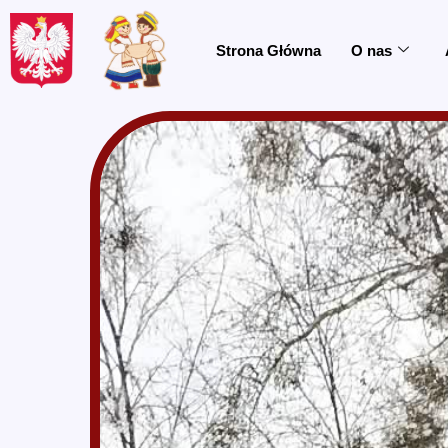
do
treści
Strona Główna
O nas