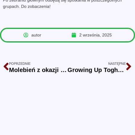
grupach. Do zobaczenia!
autor
2 września, 2025
POPRZEDNIE
NASTĘPNE
Molebień z okazji zakończenia roku
Growing Up Togheter!