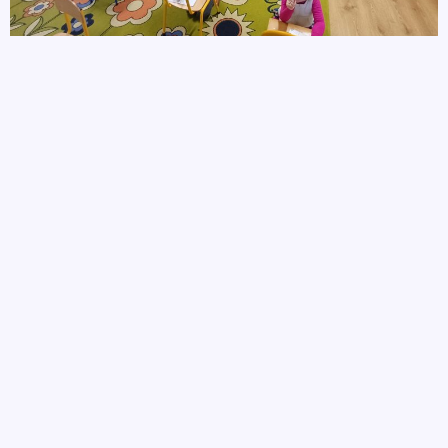
autor
17 października, 2025
POPRZEDNIE
NASTĘPNE
„Trójgłos poetycki” – eliminacje przedszkolne
Kuchenne rewolucje