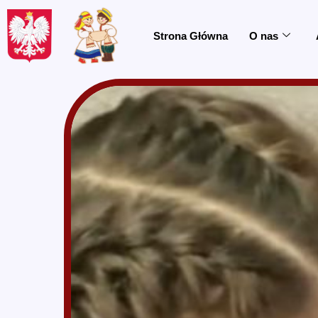
do
treści
Strona Główna
O nas