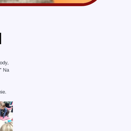
N
ody,
” Na
nie.