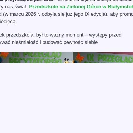
ący nas świat.
Przedszkole na Zielonej Górce w Białymsto
ąd (w marcu 2026 r. odbyła się już jego IX edycja), aby pro
iecięcą.
ntek przedszkola, był to ważny moment – występy przed
ywać nieśmiałość i budować pewność siebie