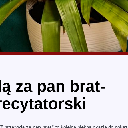
ą za pan brat-
ecytatorski
Z przyrodą za pan brat”
to kolejna piękna okazja do pokaz