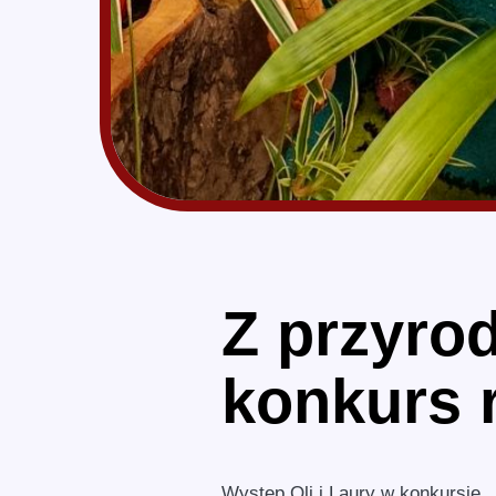
Z przyrod
konkurs r
Występ Oli i Laury w konkursie
„