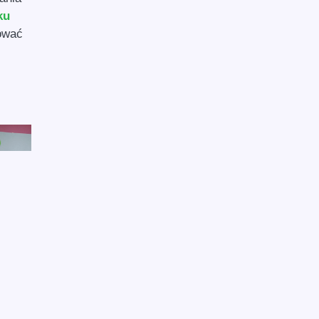
ku
mować