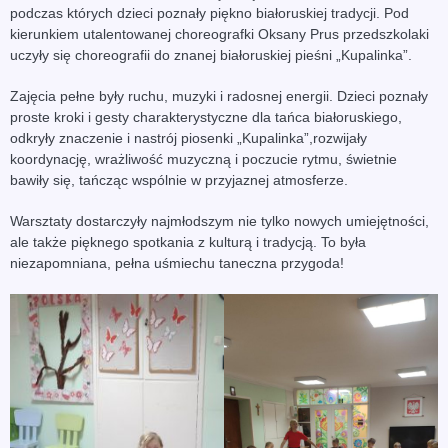
podczas których dzieci poznały piękno białoruskiej tradycji. Pod
kierunkiem utalentowanej choreografki Oksany Prus przedszkolaki
uczyły się choreografii do znanej białoruskiej pieśni „Kupalinka”.
Zajęcia pełne były ruchu, muzyki i radosnej energii. Dzieci poznały
proste kroki i gesty charakterystyczne dla tańca białoruskiego,
odkryły znaczenie i nastrój piosenki „Kupalinka”,rozwijały
koordynację, wrażliwość muzyczną i poczucie rytmu, świetnie
bawiły się, tańcząc wspólnie w przyjaznej atmosferze.
Warsztaty dostarczyły najmłodszym nie tylko nowych umiejętności,
ale także pięknego spotkania z kulturą i tradycją. To była
niezapomniana, pełna uśmiechu taneczna przygoda!