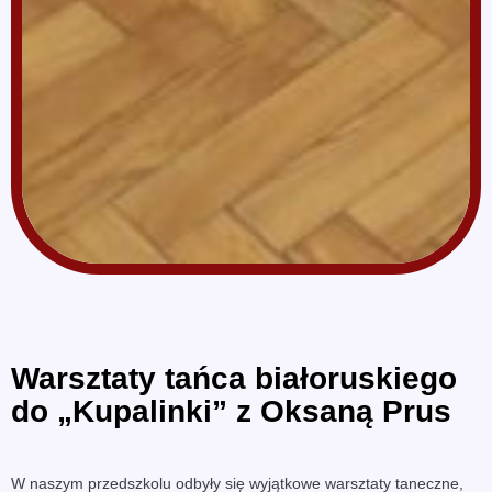
Warsztaty tańca białoruskiego
do „Kupalinki” z Oksaną Prus
W naszym przedszkolu odbyły się wyjątkowe warsztaty taneczne,