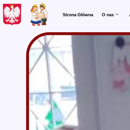
do
treści
Strona Główna
O nas