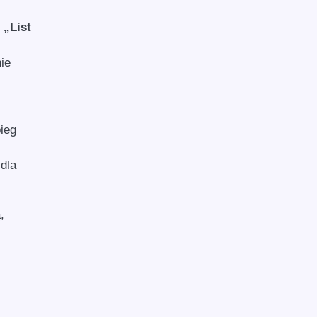
.
„List
ie
ieg
 dla
,