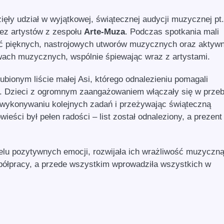
ięły udział w wyjątkowej, świątecznej audycji muzycznej pt
zez artystów z zespołu
Arte-Muza
. Podczas spotkania mali
ać pięknych, nastrojowych utworów muzycznych oraz aktywn
ach muzycznych, wspólnie śpiewając wraz z artystami.
bionym liście małej Asi, którego odnalezieniu pomagali
er. Dzieci z ogromnym zaangażowaniem włączały się w przeb
 wykonywaniu kolejnych zadań i przeżywając świąteczną
ieści był pełen radości – list został odnaleziony, a prezent
elu pozytywnych emocji, rozwijała ich wrażliwość muzyczną
półpracy, a przede wszystkim wprowadziła wszystkich w