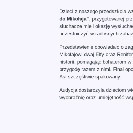
Dzieci z naszego przedszkola wz
do Mikołaja”
, przygotowanej pr
słuchacze mieli okazję wysłuch
uczestniczyć w radosnych zabaw
Przedstawienie opowiadało o zagu
Mikołajowi dwaj Elfy oraz Renif
historii, pomagając bohaterom w
przygodę razem z nimi. Finał opow
Asi szczęśliwie spakowany.
Audycja dostarczyła dzieciom wi
wyobraźnię oraz umiejętność ws
magiczny, świąteczny nastrój.