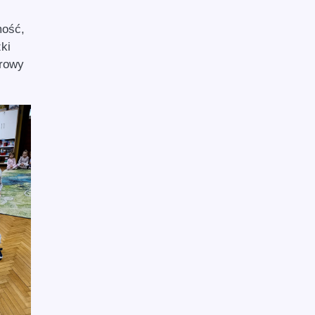
mość,
ki
orowy