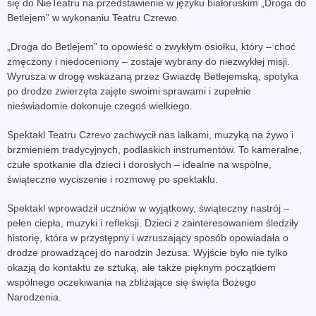
się do NieTeatru na przedstawienie w języku białoruskim „Droga do
Betlejem” w wykonaniu Teatru Czrewo.
„Droga do Betlejem” to opowieść o zwykłym osiołku, który – choć
zmęczony i niedoceniony – zostaje wybrany do niezwykłej misji.
Wyrusza w drogę wskazaną przez Gwiazdę Betlejemską, spotyka
po drodze zwierzęta zajęte swoimi sprawami i zupełnie
nieświadomie dokonuje czegoś wielkiego.
Spektakl Teatru Czrevo zachwycił nas lalkami, muzyką na żywo i
brzmieniem tradycyjnych, podlaskich instrumentów. To kameralne,
czułe spotkanie dla dzieci i dorosłych – idealne na wspólne,
świąteczne wyciszenie i rozmowę po spektaklu.
Spektakl wprowadził uczniów w wyjątkowy, świąteczny nastrój –
pełen ciepła, muzyki i refleksji. Dzieci z zainteresowaniem śledziły
historię, która w przystępny i wzruszający sposób opowiadała o
drodze prowadzącej do narodzin Jezusa. Wyjście było nie tylko
okazją do kontaktu ze sztuką, ale także pięknym początkiem
wspólnego oczekiwania na zbliżające się święta Bożego
Narodzenia.