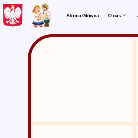
do
treści
Strona Główna
O nas