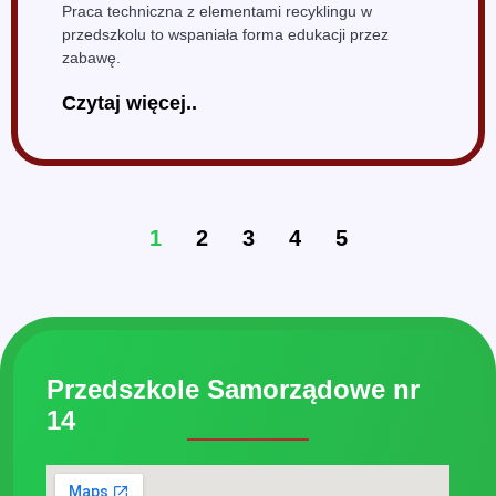
Praca techniczna z elementami recyklingu w
przedszkolu to wspaniała forma edukacji przez
zabawę.
Czytaj więcej..
1
2
3
4
5
Przedszkole Samorządowe nr
14