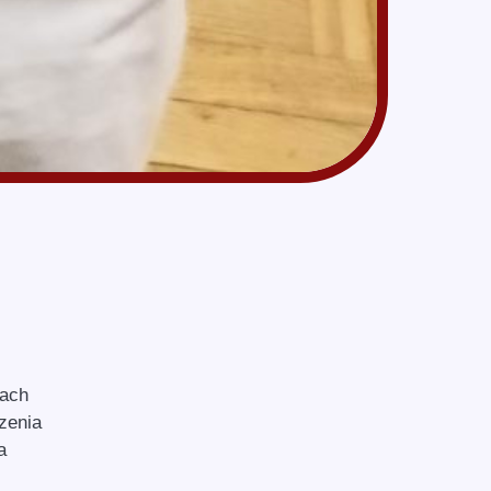
wach
zenia
a