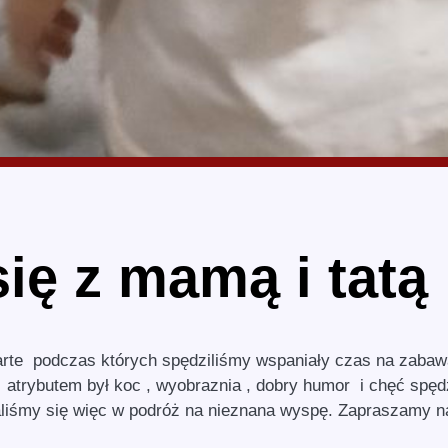
ię z mamą i tatą
warte podczas których spędziliśmy wspaniały czas na zaba
atrybutem był koc , wyobraznia , dobry humor i chęć spęd
liśmy się więc w podróż na nieznana wyspę. Zapraszamy n