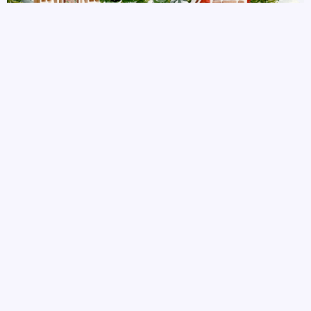
autor
22 listopada, 2024
POPRZEDNIE
NASTĘPNE
OGŁOSZENIE
Wesołych Świąt Bożego Narodzenia